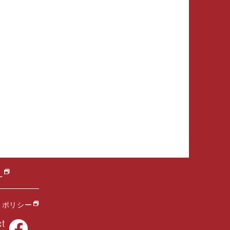
L
トポリシー
ct