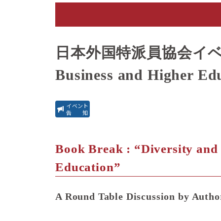
日本外国特派員協会イベント 「Div
Business and Higher E
イベント
告知
Book Break : “Diversity and 
Education”
A Round Table Discussion by Author