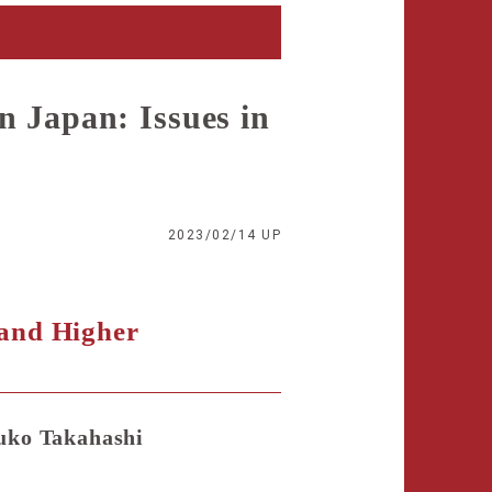
pan: Issues in
2023/02/14 UP
 and Higher
Yuko Takahashi