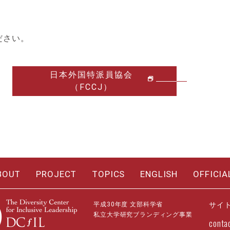
。
ださい。
日本外国特派員協会
（FCCJ）
BOUT
PROJECT
TOPICS
ENGLISH
OFFICIA
平成30年度 文部科学省
サイ
私立大学研究ブランディング事業
conta